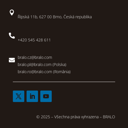

Řípská 11b, 627 00 Brno, Česká republika

+420 545 428 611
bralo.cz@bralo.com

bralo.pl@bralo.com
(Polska)
bralo.ro@bralo.com
(România)
© 2025 – Všechna práva vyhrazena – BRALO