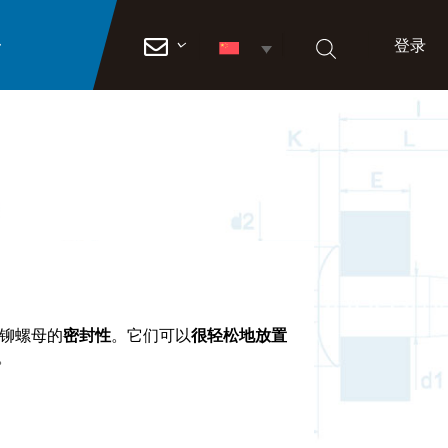
登录

铆螺母的
密封性
。它们可以
很轻松地放置
。