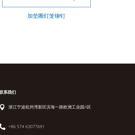
加垫圈灯笼铆钉
联系我们

浙江宁波杭州湾新区滨海一路欧洲工业园A区

+86 574 63077691