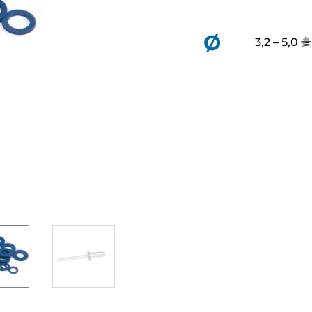
Ø
3,2 – 5,0