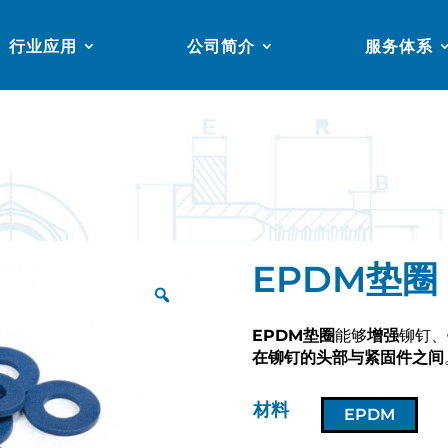
行业应用
公司简介
服务体系
EPDM垫圈
EPDM垫圈
能够
增强
铆钉、
在铆钉的头部与紧固件之间
材料
EPDM