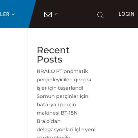
LOGIN

TLER
Recent
Posts
BRALO PT pnömatik
perçinleyiciler: gerçek
işler için tasarlandi
Somun perçinler için
bataryalı perçin
makinesi BT-18N
Bralo’dan
delegasyonlari İçİn yeni̇
sürdürülebi̇li̇r