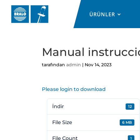
ÜRÜNLER
Manual instrucc
tarafından
admin
|
Nov 14, 2023
Please login to download
İndir
12
File Size
6 MB
File Count
1