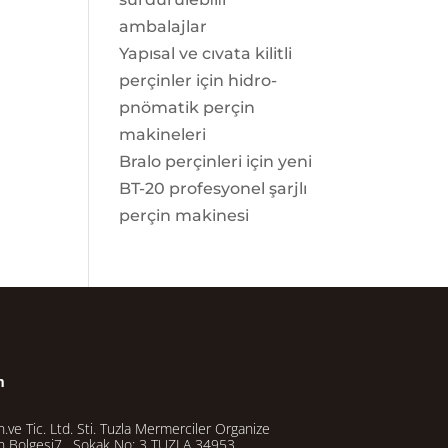
ambalajlar
Yapısal ve cıvata kilitli
perçinler için hidro-
pnömatik perçin
makineleri
Bralo perçinleri için yeni
BT-20 profesyonel şarjlı
perçin makinesi
m
.ve Tic. Ltd. Sti. Tuzla Mermerciler Organize
n Bolgesi7 . Sokak No: 3 TUZLA 34953