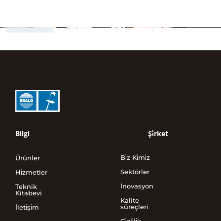
Bilgi
Şi̇rket
Bi̇z Ki̇mi̇z
Ürünler
Sektörler
Hi̇zmetler
İnovasyon
Teknik
Kitabevi
Kalite
süreçleri
İleti̇şi̇m