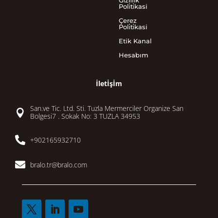
Gi̇zli̇li̇k
Poli̇ti̇kasi
Çerez
Poli̇ti̇kasi
Etik Kanal
Hesabım
İletİşİm
San.ve Tic. Ltd. Sti. Tuzla Mermerciler Organize San

Bolgesi7 . Sokak No: 3 TUZLA 34953

+902165932710

bralo.tr@bralo.com