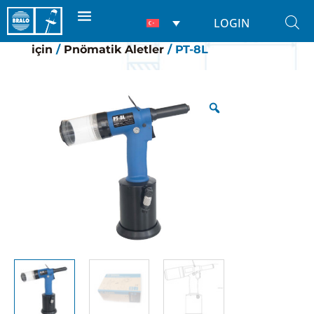
LOGIN
Ana Sayfa
/
Perçİn makİnelerİ
/
Perçinler
için
/
Pnömatik Aletler
/ PT-8L