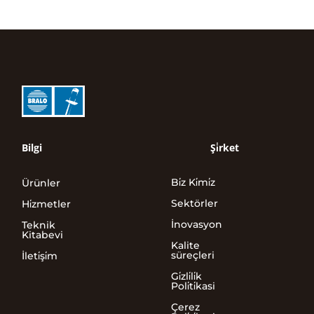
Bilgi
Şi̇rket
Bi̇z Ki̇mi̇z
Ürünler
Sektörler
Hi̇zmetler
İnovasyon
Teknik
Kitabevi
Kalite
süreçleri
İleti̇şi̇m
Gi̇zli̇li̇k
Poli̇ti̇kasi
Çerez