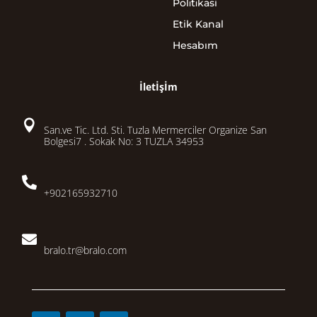
Poli̇ti̇kasi
Etik Kanal
Hesabım
İletİşİm

San.ve Tic. Ltd. Sti. Tuzla Mermerciler Organize San
Bolgesi7 . Sokak No: 3 TUZLA 34953

+902165932710

bralo.tr@bralo.com