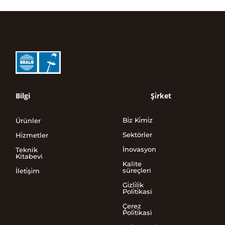
Bilgi
Şi̇rket
Bi̇z Ki̇mi̇z
Ürünler
Sektörler
Hi̇zmetler
İnovasyon
Teknik
Kitabevi
Kalite
süreçleri
İleti̇şi̇m
Gi̇zli̇li̇k
Poli̇ti̇kasi
Çerez
Poli̇ti̇kasi