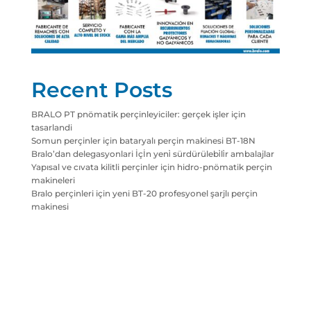
Recent Posts
BRALO PT pnömatik perçinleyiciler: gerçek işler için
tasarlandi
Somun perçinler için bataryalı perçin makinesi BT-18N
Bralo’dan delegasyonlari İçİn yeni̇ sürdürülebi̇li̇r ambalajlar
Yapısal ve cıvata kilitli perçinler için hidro-pnömatik perçin
makineleri
Bralo perçinleri için yeni BT-20 profesyonel şarjlı perçin
makinesi