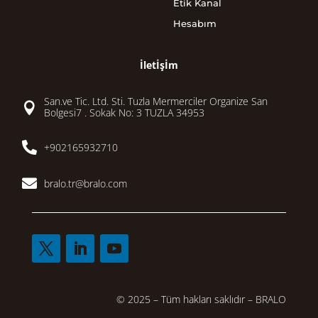
Etik Kanal
Hesabım
İletİşİm
San.ve Tic. Ltd. Sti. Tuzla Mermerciler Organize San

Bolgesi7 . Sokak No: 3 TUZLA 34953

+902165932710

bralo.tr@bralo.com
© 2025 – Tüm hakları saklıdır – BRALO