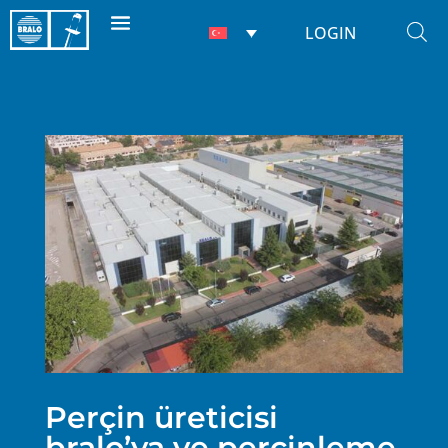
LOGIN
Perçin üreticisi
bralo’ya ve perçinleme