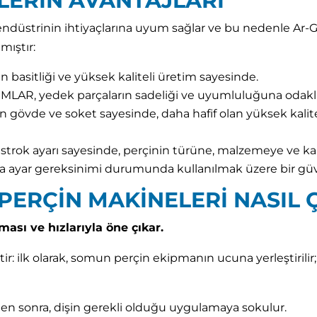
LERİN AVANTAJLARI
ndüstrinin ihtiyaçlarına uyum sağlar ve bu nedenle Ar-G
mıştır:
basitliği ve yüksek kaliteli üretim sayesinde.
R, yedek parçaların sadeliği ve uyumluluğuna odakla
övde ve soket sayesinde, daha hafif olan yüksek kalite
rok ayarı sayesinde, perçinin türüne, malzemeye ve kal
ya ayar gereksinimi durumunda kullanılmak üzere bir g
ERÇİN MAKİNELERİ NASIL Ç
ası ve hızlarıyla öne çıkar.
ir: ilk olarak, somun perçin ekipmanın ucuna yerleştirili
en sonra, dişin gerekli olduğu uygulamaya sokulur.