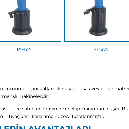
PT-19N
PT-27N
i, somun perçini katlamak ve yumuşak veya ince malze
ormanslı makinelerdir.
kapasitelere sahip üç perçinleme ekipmanından oluşur. B
in ihtiyaçlarını karşılamak üzere tasarlanmıştır.