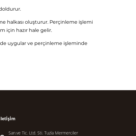
doldurur.
eme halkası oluşturur. Perçinleme işlemi
için hazır hale gelir.
i de uygular ve perçinleme işleminde
İletİşİm
San.ve Tic. Ltd. Sti. Tuzla Mermerciler