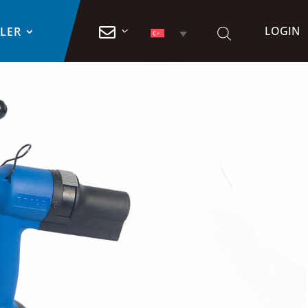
LOGIN

TLER