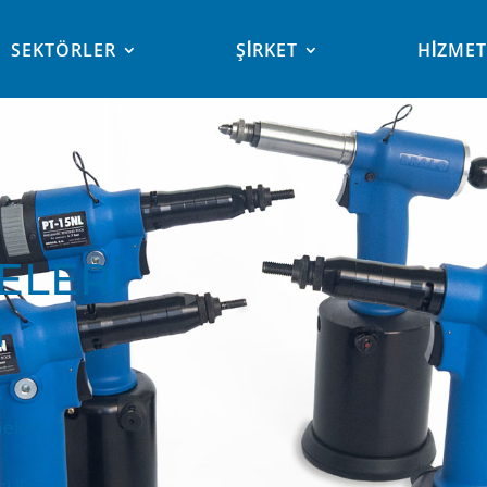
SEKTÖRLER
ŞİRKET
HİZME
ELERİ
N
leri,
ı ile