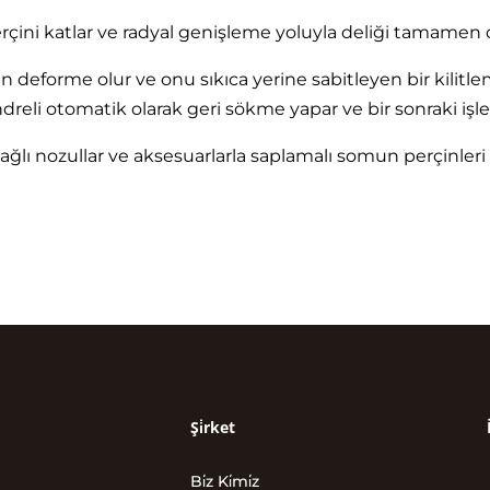
çini katlar ve radyal genişleme yoluyla deliği tamamen 
n deforme olur ve onu sıkıca yerine sabitleyen bir kilitl
i otomatik olarak geri sökme yapar ve bir sonraki işlem 
ğlı nozullar ve aksesuarlarla saplamalı somun perçinler
Şi̇rket
Bi̇z Ki̇mi̇z