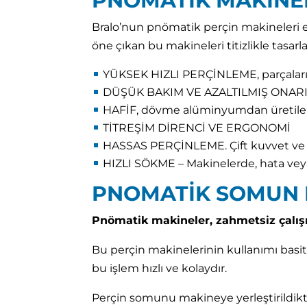
PNOMATİK MAKİNE
Bralo’nun pnömatik perçin makineleri e
öne çıkan bu makineleri titizlikle tasarla
YÜKSEK HIZLI PERÇİNLEME, parçaların 
DÜŞÜK BAKIM VE AZALTILMIŞ ONARIMLA
HAFİF, dövme alüminyumdan üretilen g
TİTREŞİM DİRENCİ VE ERGONOMİ
HASSAS PERÇİNLEME. Çift kuvvet ve st
HIZLI SÖKME – Makinelerde, hata ve
PNOMATİK SOMUN P
Pnömatik makineler, zahmetsiz çalışm
Bu perçin makinelerinin kullanımı basitt
bu işlem hızlı ve kolaydır.
Perçin somunu makineye yerleştirildikt