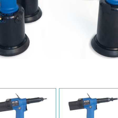
.
çinler
 bu