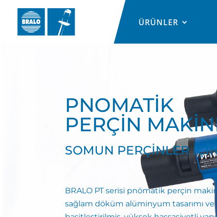
ÜRÜNLER
PNOMATİK
PERÇİN MAKİN
SOMUN PERÇİNLER İÇİ
BRALO PT serisi pnömatik perçin makine
sağlam döküm alüminyum tasarımı ve
basitleştirilmiş, yüksek hassasiyetli yapıs