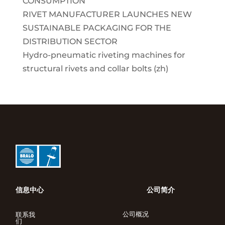
CONSUMPTION
RIVET MANUFACTURER LAUNCHES NEW
SUSTAINABLE PACKAGING FOR THE
DISTRIBUTION SECTOR
Hydro-pneumatic riveting machines for
structural rivets and collar bolts (zh)
信息中心
公司简介
公司概况
联系我
们