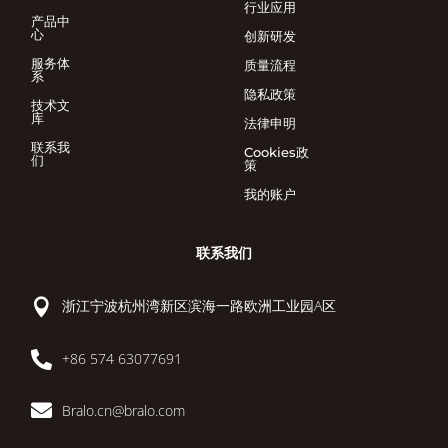
行业应用
产品中
心
创新研发
服务体
质量流程
系
隐私政策
技术文
库
法律申明
联系我
Cookies政
们
策
我的账户
联系我们

浙江宁波杭州湾新区滨海一路欧洲工业园A区

+86 574 63077691

Bralo.cn@bralo.com