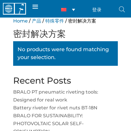
登录
Home
/
产品
/
特殊零件
/ 密封解决方案
密封解决方案
No products were found matching
your selection.
Recent Posts
BRALO PT pneumatic riveting tools:
Designed for real work
Battery riveter for rivet nuts BT-18N
BRALO FOR SUSTAINABILITY:
PHOTOVOLTAIC SOLAR SELF-