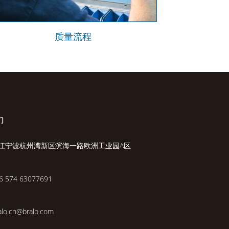
质量流程
们
江宁波杭州湾新区滨海一路欧洲工业园A区
6 574 63077691
alo.cn@bralo.com