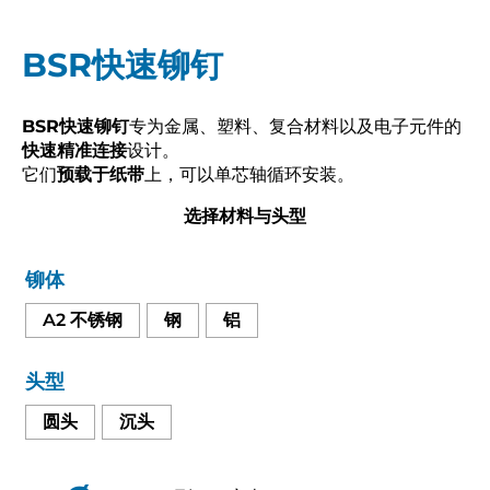
BSR快速铆钉
BSR快速铆钉
专为金属、塑料、复合材料以及电子元件的
快速精准连接
设计。
它们
预载于纸带
上，可以单芯轴循环安装。
选择材料与头型
铆体
A2 不锈钢
钢
铝
头型
圆头
沉头