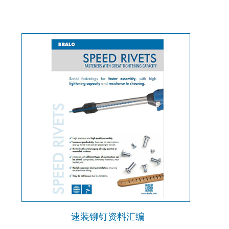
速装铆钉资料汇编