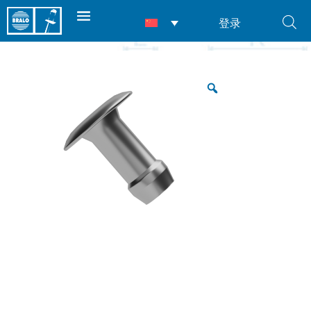
登录
首页
/
产品
/
铆钉
/
标准铆钉
/ BSR快速铆钉