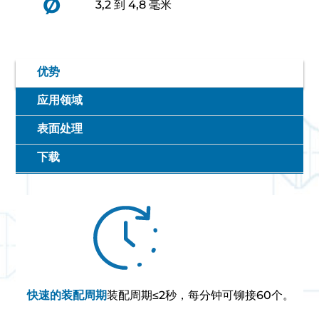
Ø
3,2 到 4,8 毫米
优势
应用领域
表面处理
下载
快速的装配周期
装配周期≤2秒，每分钟可铆接60个。