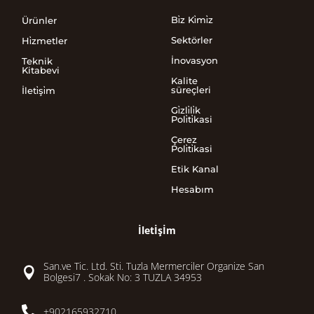
Bi̇z Ki̇mi̇z
Ürünler
Sektörler
Hi̇zmetler
İnovasyon
Teknik
Kitabevi
Kalite
süreçleri
İleti̇şi̇m
Gi̇zli̇li̇k
Poli̇ti̇kasi
Çerez
Poli̇ti̇kasi
Etik Kanal
Hesabım
İletİşİm
San.ve Tic. Ltd. Sti. Tuzla Mermerciler Organize San

Bolgesi7 . Sokak No: 3 TUZLA 34953

+902165932710