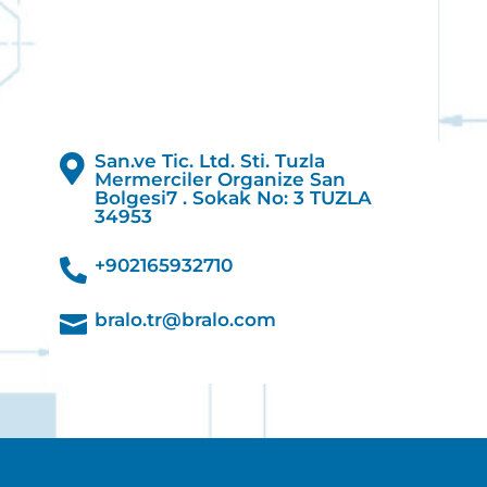
San.ve Tic. Ltd. Sti. Tuzla

Mermerciler Organize San
Bolgesi7 . Sokak No: 3 TUZLA
34953
+902165932710

bralo.tr@bralo.com
