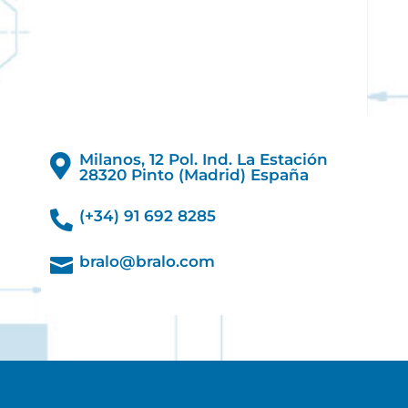
Milanos, 12 Pol. Ind. La Estación

28320 Pinto (Madrid) España
(+34) 91 692 8285

bralo@bralo.com
