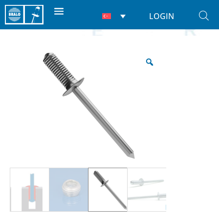
LOGIN
Ana Sayfa
/
Perçİnler
/
Kör perçinler
/ Yİvlİ