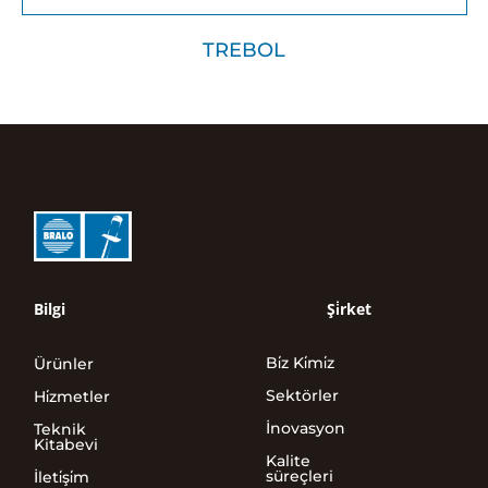
TREBOL
Bilgi
Şi̇rket
Bi̇z Ki̇mi̇z
Ürünler
Sektörler
Hi̇zmetler
İnovasyon
Teknik
Kitabevi
Kalite
süreçleri
İleti̇şi̇m