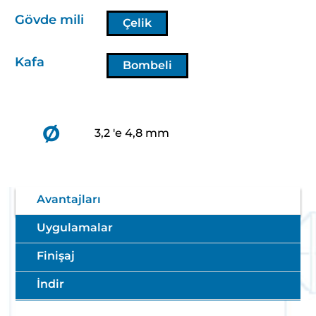
Gövde mili
Çelik
Kafa
Bombeli
Ø
3,2 'e 4,8 mm
Avantajları
Uygulamalar
Finişaj
İndir