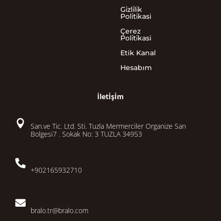
Gi̇zli̇li̇k
Poli̇ti̇kasi
Çerez
Poli̇ti̇kasi
Etik Kanal
Hesabım
İletİşİm

San.ve Tic. Ltd. Sti. Tuzla Mermerciler Organize San
Bolgesi7 . Sokak No: 3 TUZLA 34953

+902165932710

bralo.tr@bralo.com