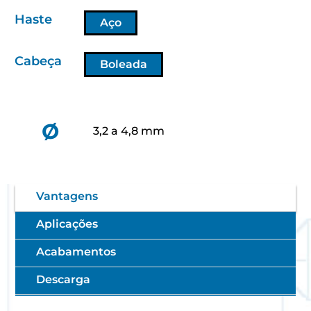
Haste
Aço
Cabeça
Boleada
Ø
3,2 a 4,8 mm
Vantagens
Aplicações
Acabamentos
Descarga