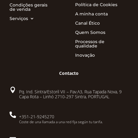
Política de Cookies
Condições gerais
de venda
A minha conta
Serviços
Canal Ético
Quem Somos
Processos de
qualidade
Inovação
Contacto

Pq. Ind. Sintra/Estoril VII – Pav.A3, Rua Tapada Nova, 9
Capa Rota – Linhó 2710-297 Sintra, PORTUGAL

+351-21-9245270
Coste de una llamada a una red fija según tu tarifa.