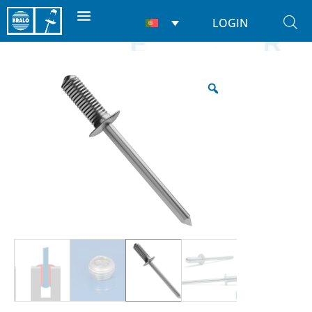
LOGIN
Início
/
Rebites
/
Cegos
/ Ranhurado