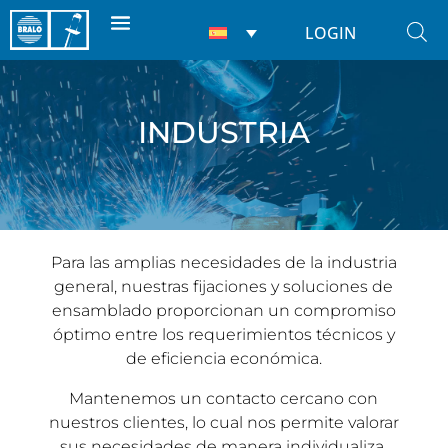
LOGIN
INDUSTRIA
Para las amplias necesidades de la industria
general, nuestras fijaciones y soluciones de
ensamblado proporcionan un compromiso
óptimo entre los requerimientos técnicos y
de eficiencia económica.
Mantenemos un contacto cercano con
nuestros clientes, lo cual nos permite valorar
sus necesidades de manera individualiza,