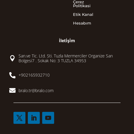
Çerez
Poli̇ti̇kasi
Etik Kanal
Hesabım
İletİşİm
San.ve Tic. Ltd. Sti. Tuzla Mermerciler Organize San

Bolgesi7 . Sokak No: 3 TUZLA 34953

+902165932710

bralo.tr@bralo.com