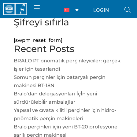
LOGIN
Şifreyi sıfırla
[swpm_reset_form]
Recent Posts
BRALO PT pnömatik perçinleyiciler: gerçek
işler için tasarlandi
Somun perçinler için bataryalı perçin
makinesi BT-18N
Bralo’dan delegasyonlari İçİn yeni̇
sürdürülebi̇li̇r ambalajlar
Yapısal ve cıvata kilitli perçinler için hidro-
pnömatik perçin makineleri
Bralo perçinleri için yeni BT-20 profesyonel
şarjlı perçin makinesi