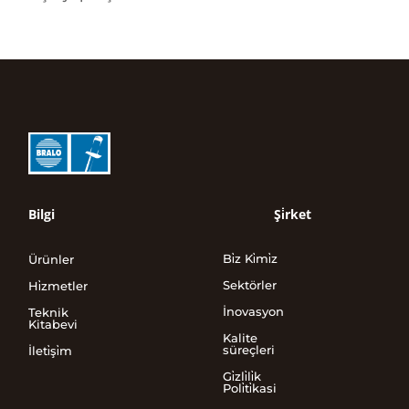
Bilgi
Şi̇rket
Bi̇z Ki̇mi̇z
Ürünler
Sektörler
Hi̇zmetler
İnovasyon
Teknik
Kitabevi
Kalite
süreçleri
İleti̇şi̇m
Gi̇zli̇li̇k
Poli̇ti̇kasi