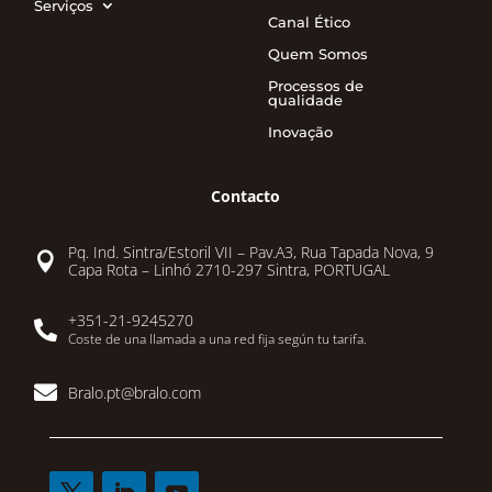
Serviços
Canal Ético
Quem Somos
Processos de
qualidade
Inovação
Contacto
Pq. Ind. Sintra/Estoril VII – Pav.A3, Rua Tapada Nova, 9

Capa Rota – Linhó 2710-297 Sintra, PORTUGAL
+351-21-9245270

Coste de una llamada a una red fija según tu tarifa.

Bralo.pt@bralo.com