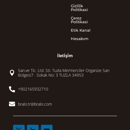
Gi̇zli̇li̇k
Poli̇ti̇kasi
Çerez
Poli̇ti̇kasi
Etik Kanal
Hesabım
İletİşİm
San.ve Tic. Ltd. Sti. Tuzla Mermerciler Organize San

Bolgesi7 . Sokak No: 3 TUZLA 34953

+902165932710

bralo.tr@bralo.com