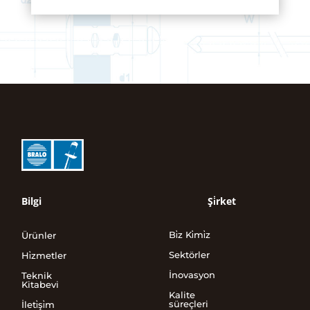
Bilgi
Şi̇rket
Bi̇z Ki̇mi̇z
Ürünler
Sektörler
Hi̇zmetler
İnovasyon
Teknik
Kitabevi
Kalite
süreçleri
İleti̇şi̇m