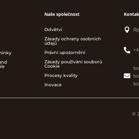
Naše společnost
Kontak

Ří
Odvětví
Zásady ochrany osobních
údajů

+4
Právní upozornění
mínky
Zásady používání souborů
and
Cookie
ale
br

Procesy kvality
br
br
Inovace
© 2