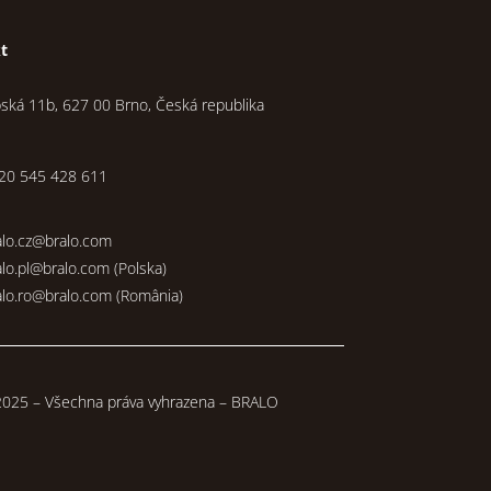
t
pská 11b, 627 00 Brno, Česká republika
20 545 428 611
alo.cz@bralo.com
alo.pl@bralo.com
(Polska)
alo.ro@bralo.com
(România)
025 – Všechna práva vyhrazena – BRALO