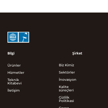
Bilgi
Şi̇rket
Bi̇z Ki̇mi̇z
Ürünler
Sektörler
Hi̇zmetler
İnovasyon
Teknik
Kitabevi
Kalite
süreçleri
İleti̇şi̇m
Gi̇zli̇li̇k
Poli̇ti̇kasi