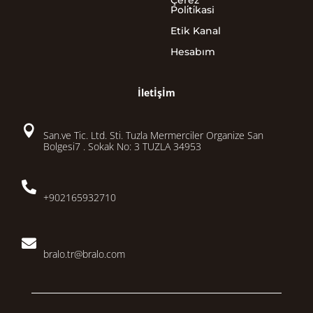
Çerez
Poli̇ti̇kasi
Etik Kanal
Hesabım
İletİşİm

San.ve Tic. Ltd. Sti. Tuzla Mermerciler Organize San
Bolgesi7 . Sokak No: 3 TUZLA 34953

+902165932710

bralo.tr@bralo.com