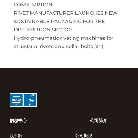
CONSUMPTION
RIVET MANUFACTURER LAUNCHES NEW
SUSTAINABLE PACKAGING FOR THE
DISTRIBUTION SECTOR
Hydro-pneumatic riveting machines for
structural rivets and collar bolts (zh)
信息中心
公司简介
公司概况
联系我