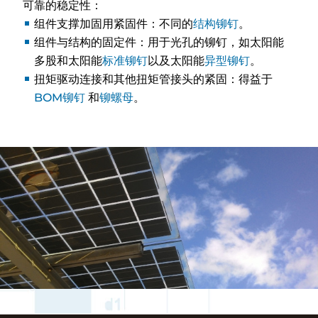
可靠的稳定性：
组件支撑加固用紧固件：不同的
结构铆钉
。
组件与结构的固定件：用于光孔的铆钉，如太阳能
多股和太阳能
标准铆钉
以及太阳能
异型铆钉
。
扭矩驱动连接和其他扭矩管接头的紧固：得益于
BOM铆钉
和
铆螺母
。