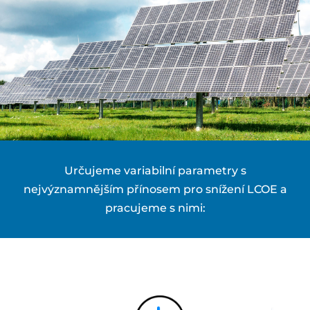
Určujeme variabilní parametry s
nejvýznamnějším přínosem pro snížení LCOE a
pracujeme s nimi: