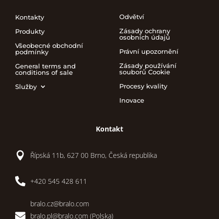
Odvětví
Kontakty
Zásady ochrany
Produkty
osobních údajů
Všeobecné obchodní
Právní upozornění
podmínky
Zásady používání
General terms and
souborů Cookie
conditions of sale
Procesy kvality
Služby
Inovace
Kontakt

Řípská 11b, 627 00 Brno, Česká republika

+420 545 428 611
bralo.cz@bralo.com

bralo.pl@bralo.com
(Polska)