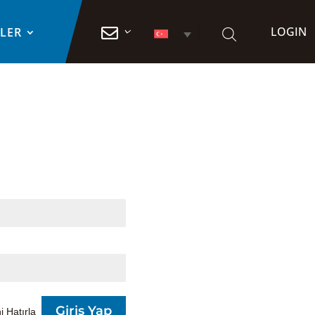
LOGIN

TLER
i Hatırla