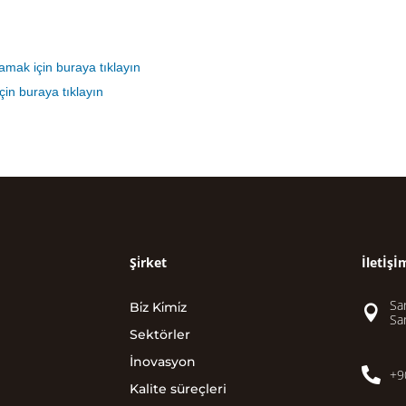
lamak için buraya tıklayın
çin buraya tıklayın
Şi̇rket
İletİşİ
San
Bi̇z Ki̇mi̇z

Sa
Sektörler
İnovasyon

+9
Kalite süreçleri