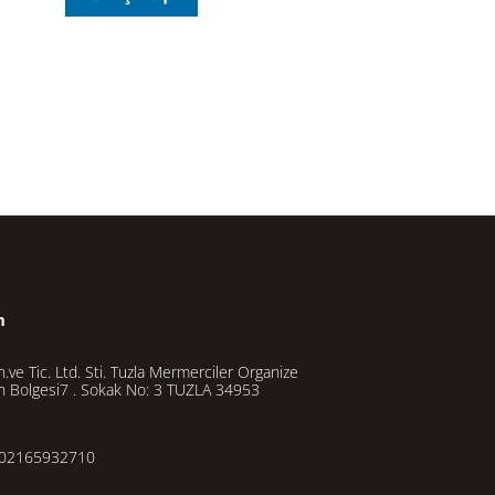
m
.ve Tic. Ltd. Sti. Tuzla Mermerciler Organize
n Bolgesi7 . Sokak No: 3 TUZLA 34953
02165932710