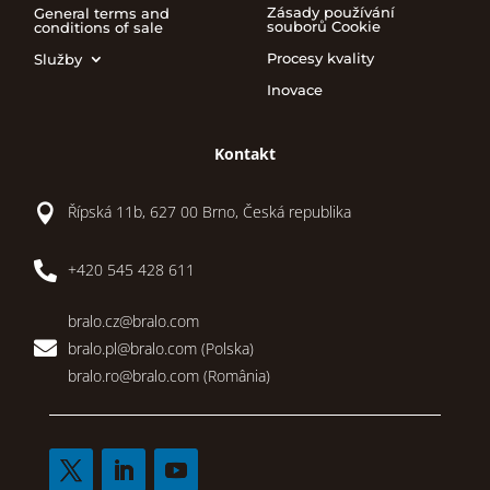
Zásady používání
General terms and
souborů Cookie
conditions of sale
Procesy kvality
Služby
Inovace
Kontakt

Řípská 11b, 627 00 Brno, Česká republika

+420 545 428 611
bralo.cz@bralo.com

bralo.pl@bralo.com
(Polska)
bralo.ro@bralo.com
(România)