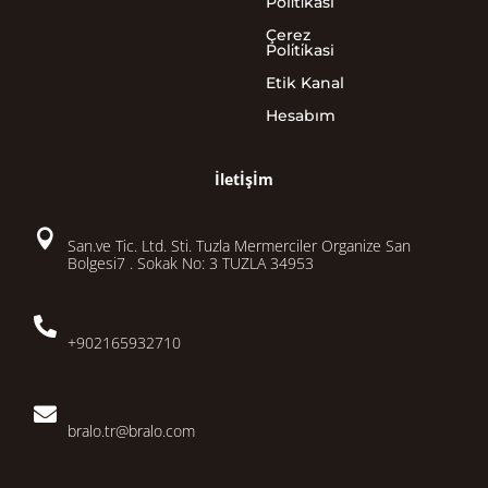
Poli̇ti̇kasi
Çerez
Poli̇ti̇kasi
Etik Kanal
Hesabım
İletİşİm

San.ve Tic. Ltd. Sti. Tuzla Mermerciler Organize San
Bolgesi7 . Sokak No: 3 TUZLA 34953

+902165932710

bralo.tr@bralo.com