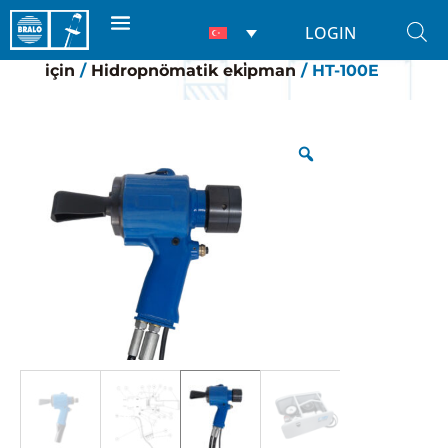
LOGIN
Ana Sayfa
/
Perçİn makİnelerİ
/
Perçinler
için
/
Hidropnömatik eki̇pman
/ HT-100E