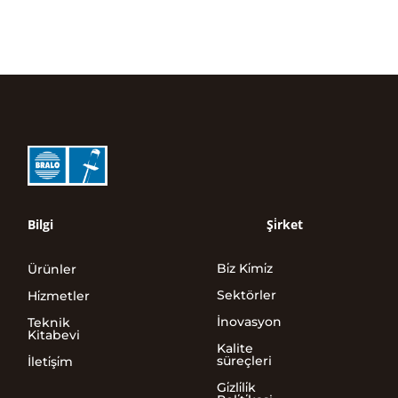
Bilgi
Şi̇rket
Bi̇z Ki̇mi̇z
Ürünler
Sektörler
Hi̇zmetler
İnovasyon
Teknik
Kitabevi
Kalite
süreçleri
İleti̇şi̇m
Gi̇zli̇li̇k