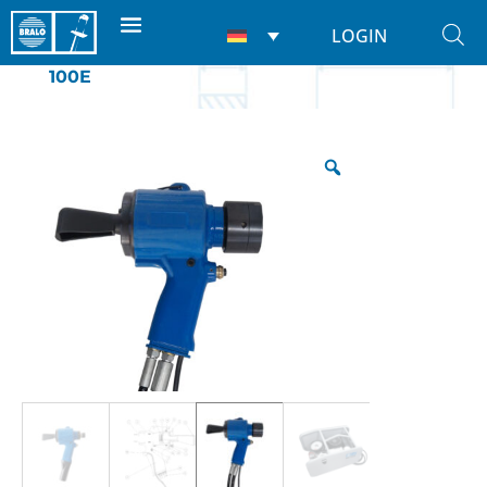
LOGIN
Start
/
Nietwerkzeuge
/
Für nieten
/ HT-
100E