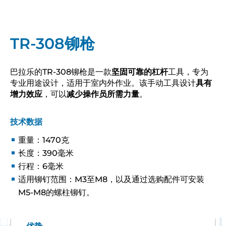
TR-308铆枪
巴拉乐的TR-308铆枪是一款
坚固可靠的杠杆
工具，专为
专业用途设计，适用于室内外作业。该手动工具设计
具有
增力效应
，可以
减少操作员所需力量
。
技术数据
重量：1470克
长度：390毫米
行程：6毫米
适用铆钉范围：M3至M8，以及通过选购配件可安装
M5-M8的螺柱铆钉。