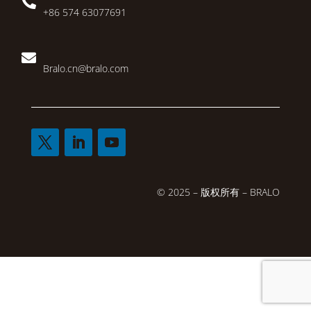

+86 574 63077691

Bralo.cn@bralo.com
© 2025 – 版权所有 – BRALO