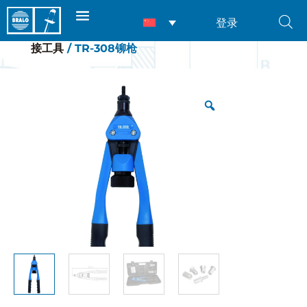
登录
首页
/
产品
/
铆接工具
/
铆螺母专用工具
/
手动铆
接工具
/ TR-308铆枪