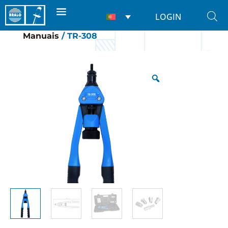
LOGIN
Início
/
Máquinas de rebitar
/
Para porcas
/
Manuais
/ TR-308