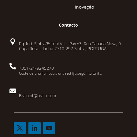
Inovação
Contacto

Pq. Ind. Sintra/Estoril VII – Pav.A3, Rua Tapada Nova, 9
Capa Rota – Linhó 2710-297 Sintra, PORTUGAL

+351-21-9245270
Coste de una llamada a una red fija según tu tarifa.

Bralo.pt@bralo.com