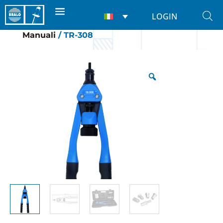
LOGIN
Home
/
RIVETTATRICI
/
Per inserti
/
Manuali
/ TR-308