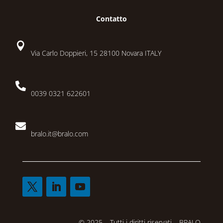
Contatto

Via Carlo Doppieri, 15 28100 Novara ITALY

0039 0321 622601

bralo.it@bralo.com
© 2025 – Tutti i diritti riservati – BRALO