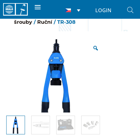
LOGIN
Domů
/
Nýtovačky
/
Pro nýtovací matice a
šrouby
/
Ruční
/ TR-308