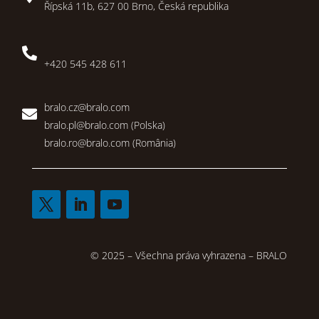
Řípská 11b, 627 00 Brno, Česká republika

+420 545 428 611
bralo.cz@bralo.com

bralo.pl@bralo.com
(Polska)
bralo.ro@bralo.com
(România)
© 2025 – Všechna práva vyhrazena – BRALO