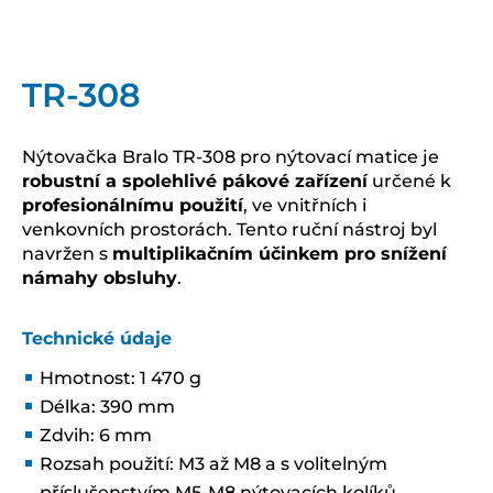
TR-308
Nýtovačka Bralo TR-308 pro nýtovací matice je
robustní a spolehlivé pákové zařízení
určené k
profesionálnímu použití
, ve vnitřních i
venkovních prostorách. Tento ruční nástroj byl
navržen s
multiplikačním účinkem pro snížení
námahy obsluhy
.
Technické údaje
Hmotnost: 1 470 g
Délka: 390 mm
Zdvih: 6 mm
Rozsah použití: M3 až M8 a s volitelným
příslušenstvím M5-M8 nýtovacích kolíků.