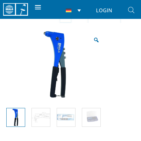
LOGIN
Start
/
Nietwerkzeuge
/
Für nieten
/ BM-45