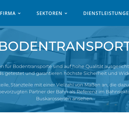
FIRMA
SEKTOREN
DIENSTLEISTUNG
BODENTRANSPOR
für Bodentransporte sind auf hohe Qualität ausgerich
ds getestet und garantieren höchste Sicherheit und Wide
eile, Stanzteile mit einer Vielzahl von Maßen an, die daz
bevorzugten Partner der Bahn als Referenz im Bahnsekt
Buskarosserien ansehen.