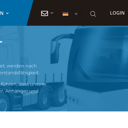
LOGIN

EN
T
tet, werden nach
rstandsfähigkeit.
u führen, dass unsere
or, Anhänger und