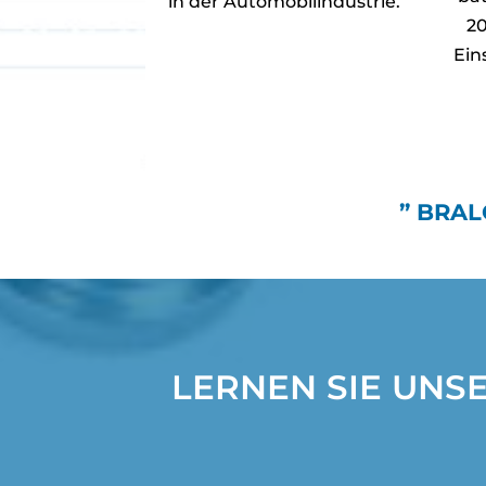
in der Automobilindustrie.
20
Ein
” BRALO
LERNEN SIE UNS