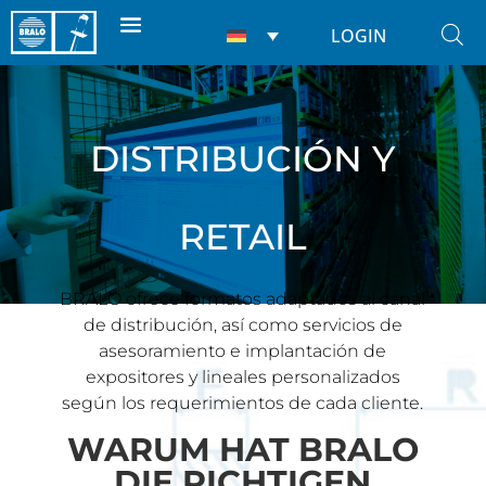
LOGIN
DISTRIBUCIÓN Y
RETAIL
BRALO ofrece formatos adaptados al canal
de distribución, así como servicios de
asesoramiento e implantación de
expositores y lineales personalizados
según los requerimientos de cada cliente.
WARUM HAT BRALO
DIE RICHTIGEN