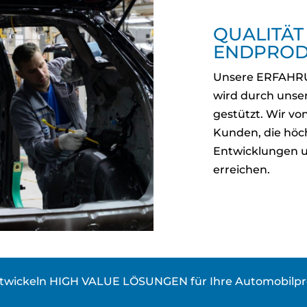
QUALITÄT
ENDPROD
Unsere ERFAHRU
wird durch unser
gestützt. Wir v
Kunden, die höch
Entwicklungen 
erreichen.
twickeln HIGH VALUE LÖSUNGEN für Ihre Automobilpr