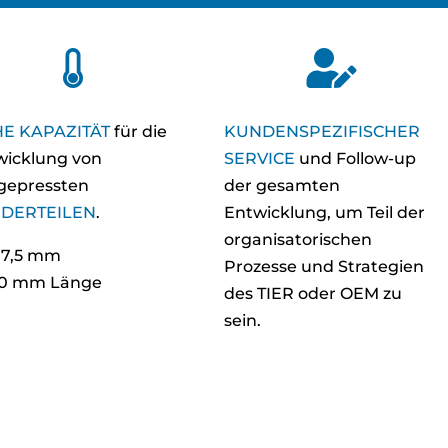


E KAPAZITÄT
für die
KUNDENSPEZIFISCHER
wicklung von
SERVICE
und Follow-up
tgepressten
der gesamten
DERTEILEN
.
Entwicklung, um Teil der
organisatorischen
7,5 mm
Prozesse und Strategien
0 mm Länge
des TIER oder OEM zu
sein.