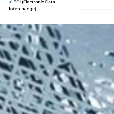
✔
EDI (Electronic Data
Interchange)