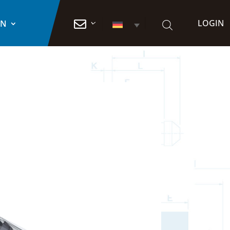
LOGIN

EN