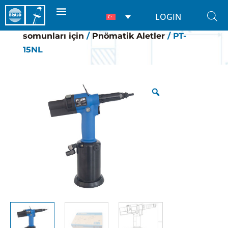
LOGIN
Ana Sayfa
/
Perçİn makİnelerİ
/
Perçin
somunları için
/
Pnömatik Aletler
/ PT-
15NL