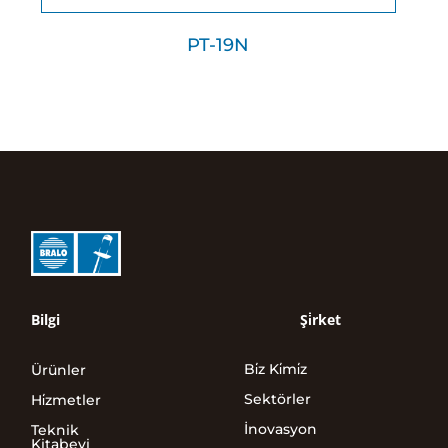
PT-19N
Bilgi
Şi̇rket
Bi̇z Ki̇mi̇z
Ürünler
Sektörler
Hi̇zmetler
İnovasyon
Teknik
Kitabevi