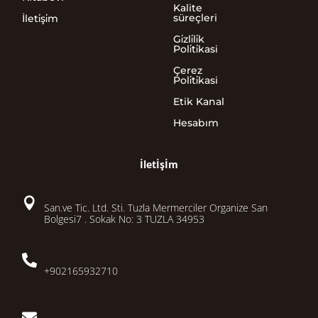
Kalite
süreçleri
İleti̇şi̇m
Gi̇zli̇li̇k
Poli̇ti̇kasi
Çerez
Poli̇ti̇kasi
Etik Kanal
Hesabım
İletİşİm

San.ve Tic. Ltd. Sti. Tuzla Mermerciler Organize San
Bolgesi7 . Sokak No: 3 TUZLA 34953

+902165932710
