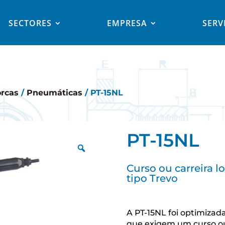
SECTORES
EMPRESA
SERV
orcas
/
Pneumáticas
/ PT-15NL
PT-15NL
Curso ou carreira l
tipo Trevo
A PT-15NL foi optimiza
que exigem um curso ou