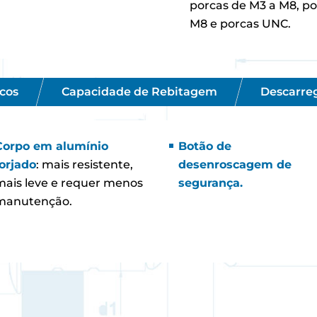
porcas de M3 a M8, po
M8 e porcas UNC.
cos
Capacidade de Rebitagem
Descarre
Corpo em alumínio
Botão de
forjado
: mais resistente,
desenroscagem de
mais leve e requer menos
segurança.
manutenção.