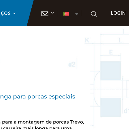
LOGIN

IÇOS
onga para porcas especiais
da para a montagem de porcas Trevo,
 carreira mais longa para uma