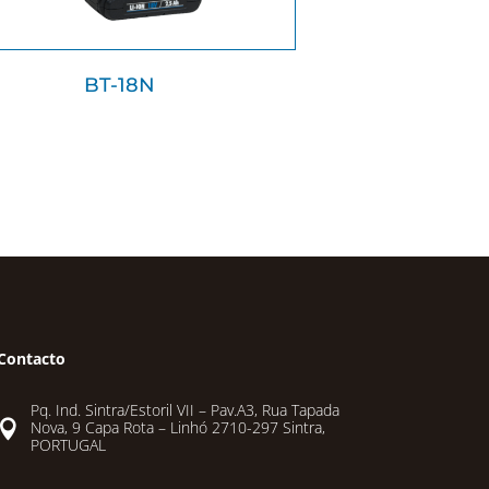
BT-18N
Contacto
Pq. Ind. Sintra/Estoril VII – Pav.A3, Rua Tapada

Nova, 9 Capa Rota – Linhó 2710-297 Sintra,
PORTUGAL