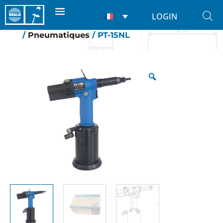
LOGIN
Accueil
/
Riveteuses
/
Pour Écrous à Sertir
/
Pneumatiques
/ PT-15NL