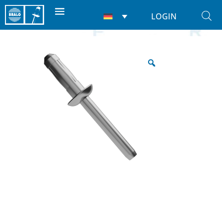
LOGIN
Start
/
Nieten
/
Strukturell
/ Hardgrip