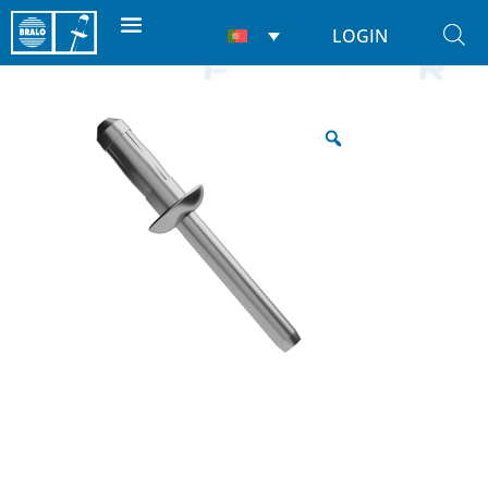
LOGIN
Início
/
Rebites
/
Estruturais
/ Hardgrip