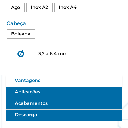
Aço
Inox A2
Inox A4
Cabeça
Boleada
Ø
3,2 a 6,4 mm
Vantagens
Aplicações
Acabamentos
Descarga