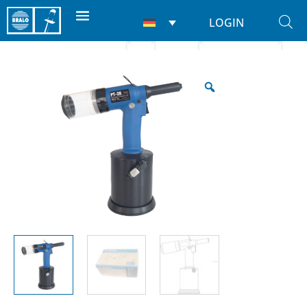
LOGIN
Start
/
Nietwerkzeuge
/
Für nieten
/ PT-28