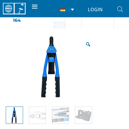
LOGIN
Start
/
Nietwerkzeuge
/
Für nieten
/ BM-
164