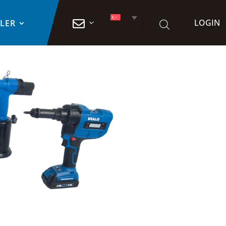
LOGIN

TLER