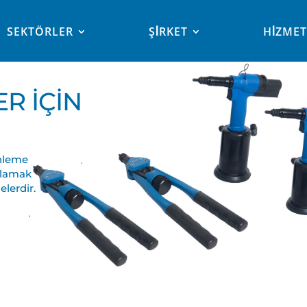
SEKTÖRLER
ŞİRKET
HİZME
R İÇİN
TLERİ
inleme
şılamak
elerdir.