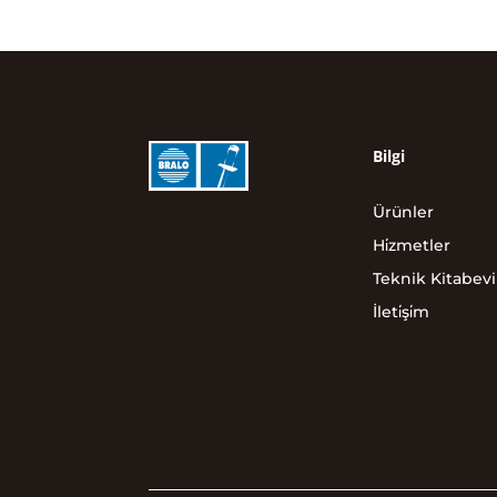
Bilgi
Ürünler
Hi̇zmetler
Teknik Kitabevi
İleti̇şi̇m