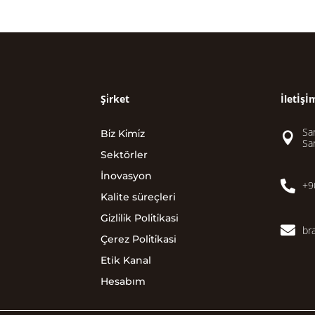
Şi̇rket
İletİşİ
San
Bi̇z Ki̇mi̇z

Sa
Sektörler
İnovasyon

+9
Kalite süreçleri
Gi̇zli̇li̇k Poli̇ti̇kasi

br
Çerez Poli̇ti̇kasi
Etik Kanal
Hesabım