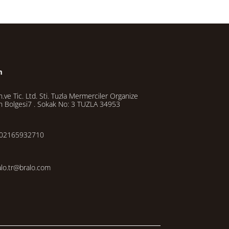
m
.ve Tic. Ltd. Sti. Tuzla Mermerciler Organize
n Bolgesi7 . Sokak No: 3 TUZLA 34953
02165932710
alo.tr@bralo.com