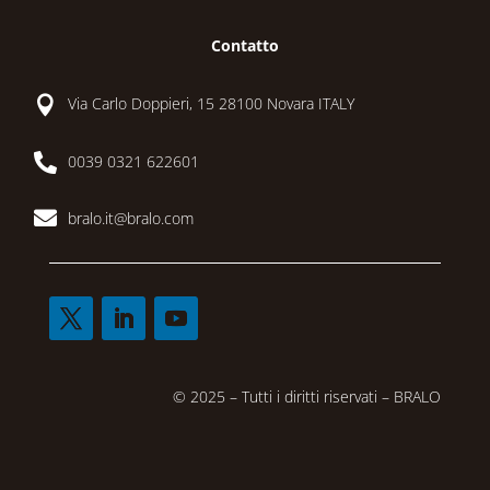
Contatto

Via Carlo Doppieri, 15 28100 Novara ITALY

0039 0321 622601

bralo.it@bralo.com
© 2025 – Tutti i diritti riservati – BRALO