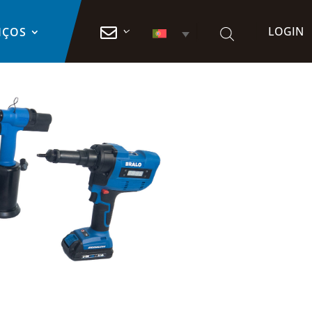
LOGIN

IÇOS