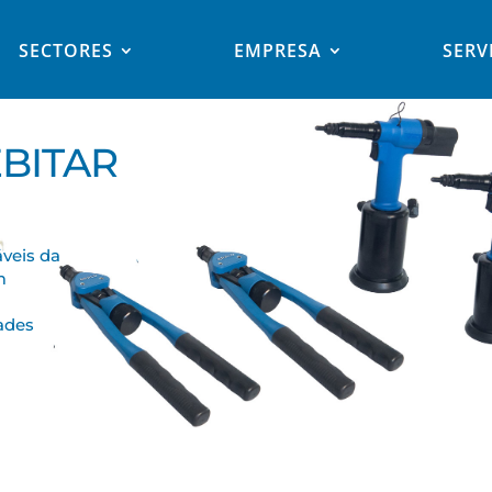
SECTORES
EMPRESA
SERV
BITAR
áveis da
m
dades