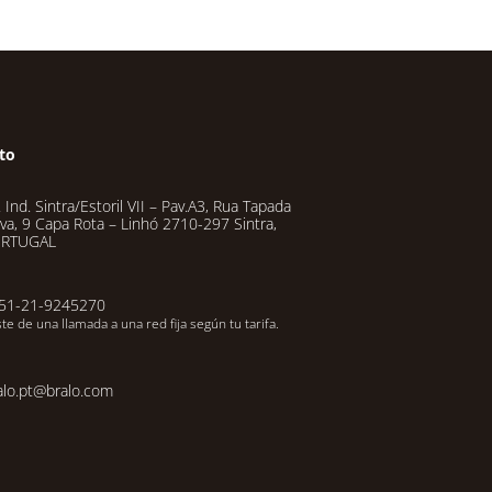
to
 Ind. Sintra/Estoril VII – Pav.A3, Rua Tapada
va, 9 Capa Rota – Linhó 2710-297 Sintra,
RTUGAL
51-21-9245270
te de una llamada a una red fija según tu tarifa.
alo.pt@bralo.com