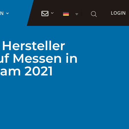
LOGIN

EN
 Hersteller
f Messen in
am 2021