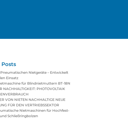
 Posts
Pneumatischen Nietgeräte – Entwickelt
len Einsatz
ietmaschine für Blindnietmuttern BT-18N
R NACHHALTIGKEIT: PHOTOVOLTAIK
IGENVERBRAUCH
ER VON NIETEN NACHHALTIGE NEUE
NG FÜR DEN VERTRIEBSSEKTOR
umatische Nietmaschinen für Hochfest-
 und Schließringbolzen