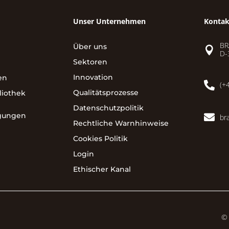
Unser Unternehmen
Kontak
BR
Über uns

D-
Sektoren
Innovation
en

(+
Qualitätsprozesse
liothek
Datenschutzpolitik
gungen

br
Rechtliche Warnhinweise
Cookies Politik
Login
Ethischer Kanal
© 