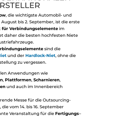
ERSTELLER
how
, die wichtigste Automobil- und
ugust bis 2. September, ist die erste
st für Verbindungselemente
im
et daher die besten hochfesten Niete
ustriefahrzeuge.
rbindungselemente
sind die
iet
und der
Hardlock-Niet
, ohne die
rstellung zu vergessen.
ollen Anwendungen wie
en
,
Plattformen
,
Scharnieren
,
nen
und auch im Innenbereich
hrende Messe für die Outsourcing-
, die vom 14. bis 16. September
ante Veranstaltung für die
Fertigungs
–