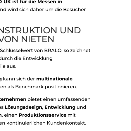
 UK ist für die Messen in
und wird sich daher um die Besucher
NSTRUKTION UND
VON NIETEN
 Schlüsselwert von BRALO, so zeichnet
durch die Entwicklung
le aus.
g
kann sich der
multinationale
hen als Benchmark positionieren.
nternehmen
bietet einen umfassenden
les
Lösungsdesign
,
Entwicklung
und
n
, einen
Produktionsservice
mit
en kontinuierlichen Kundenkontakt.