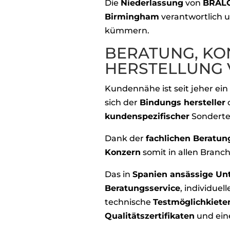
Die
Niederlassung
von
BRALO
Birmingham
verantwortlich 
kümmern.
BERATUNG, KO
HERSTELLUNG 
Kundennähe ist seit jeher ein
sich der
Bindungs hersteller
kundenspezifischer
Sondertei
Dank der
fachlichen Beratun
Konzern
somit in allen Branc
Das in
Spanien ansässige U
Beratungsservice
, individuel
technische
Testmöglichkiete
Qualitätszertifikaten
und ein