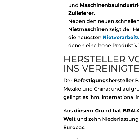
und
Maschinenbauindustri
Zulieferer.
Neben den neuen schnellen
Nietmaschinen
zeigt der
He
die neuesten
Nietverarbei
denen eine hohe Produktivit
HERSTELLER V
INS VEREINIGT
Der
Befestigungshersteller
B
Mexiko und China; und aufgr
gelingt es ihm, international i
Aus
diesem Grund hat BRALO
Welt
und zehn Niederlassung
Europas.