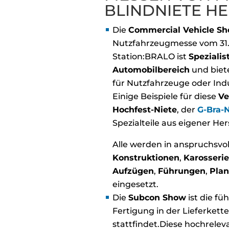
BLINDNIETE H
Die
Commercial Vehicle S
Nutzfahrzeugmesse vom 31. A
Station:BRALO ist
Speziali
Automobilbereich
und biet
für Nutzfahrzeuge oder Ind
Einige Beispiele für diese
Ve
Hochfest-Niete
, der
G-Bra-N
Spezialteile aus eigener He
Alle werden in anspruchsv
Konstruktionen
,
Karosseri
Aufzügen
,
Führungen
,
Pla
eingesetzt.
Die
Subcon Show
ist die fü
Fertigung in der Lieferkette
stattfindet.Diese hochrelev