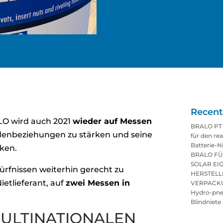
Recent
O wird auch 2021
wieder auf Messen
BRALO PT 
ndenbeziehungen zu stärken und seine
für den rea
Batterie-N
rken.
BRALO FÜ
SOLAR E
rfnissen weiterhin gerecht zu
HERSTELL
ietlieferant, auf
zwei Messen in
VERPACKU
Hydro-pne
.
Blindniete
ULTINATIONALEN