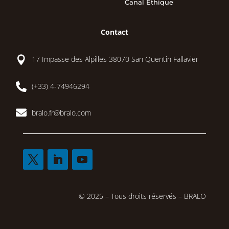
Canal Éthique
Contact

17 Impasse des Alpilles 38070 San Quentin Fallavier

(+33) 4-74946294

bralo.fr@bralo.com
© 2025 – Tous droits réservés – BRALO