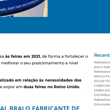
Recent
ssa
às feiras em 2021
, de forma a fortalecer o
Rebitador
 melhorar o seu posicionamento a nível
para o trab
Rebitadora
BRALO PE
alizado em relação às necessidades dos
SOLAR FO
FABRICAN
ide expor em
duas feiras no Reino Unido
.
EMBALAGE
DISTRIBU
Rebitadora
Estruturai
AL BRALO FABRICANTE DE