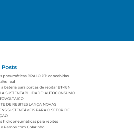
 Posts
as pneumáticas BRALO PT: concebidas
alho real
 a bateria para porcas de rebitar BT-18N
LA SUSTENTABILIDADE: AUTOCONSUMO
TOVOLTAICO
TE DE REBITES LANÇA NOVAS
NS SUSTENTÁVEIS PARA O SETOR DE
IÇÃO
s hidropneumáticas para rebites
s e Pernos com Colarinho.