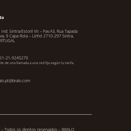
to
 Ind. Sintra/Estoril VII – Pav.A3, Rua Tapada
va, 9 Capa Rota – Linhó 2710-297 Sintra,
RTUGAL
51-21-9245270
te de una llamada a una red fija según tu tarifa.
alo.pt@bralo.com
– Todos os direitos reservados – BRALO