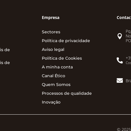
Empresa
Contac
Pq.
Sectores

No
PO
Política de privacidade
Aviso legal
is de
+3
Política de Cookies

is de
Cos
A minha conta
Canal Ético

Br
Quem Somos
Processos de qualidade
Inovação
© 2025 