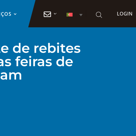
LOGIN

IÇOS
e de rebites
s feiras de
ham