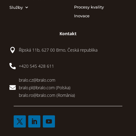
Procesy kvality
Služby
Inovace
Kontakt

Řípská 11b, 627 00 Brno, Česká republika

+420 545 428 611
bralo.cz@bralo.com

bralo.pl@bralo.com
(Polska)
bralo.ro@bralo.com
(România)