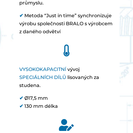
průmyslu.
✔
Metoda “Just in time” synchronizuje
výrobu společnosti BRALO s výrobcem
z daného odvětví

VYSOKOKAPACITNÍ
vývoj
SPECIÁLNÍCH DÍLŮ
lisovaných za
studena.
✔
Ø17,5 mm
✔
130 mm délka
