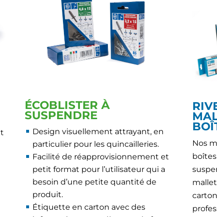
ÉCOBLISTER À
RIV
SUSPENDRE
MAL
BOÎ
Design visuellement attrayant, en
et
Nos ma
particulier pour les quincailleries.
boîtes
Facilité de réapprovisionnement et
petit format pour l’utilisateur qui a
suspen
besoin d’une petite quantité de
mallet
produit.
carto
Étiquette en carton avec des
profes