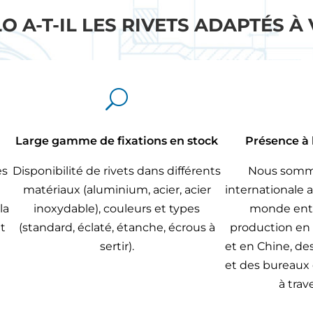
 A-T-IL LES RIVETS ADAPTÉS À 
U
Large gamme de fixations en stock
Présence à 
es
Disponibilité de rivets dans différents
Nous somme
matériaux (aluminium, acier, acier
internationale a
la
inoxydable), couleurs et types
monde entie
et
(standard, éclaté, étanche, écrous à
production en
sertir).
et en Chine, de
et des bureaux
à trav